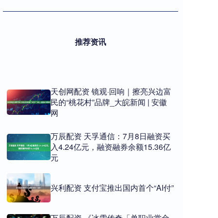
推荐资讯
天创网配资 镜观·回响｜擦亮兴边富
民的“桃花村”品牌_大皖新闻 | 安徽
网
万辰配资 天孚通信：7月8日融资买
入4.24亿元，融资融券余额15.36亿
元
兴利配资 支付宝推出国内首个“AI付”
万辰配资 《冰雪传奇「单职业赏金