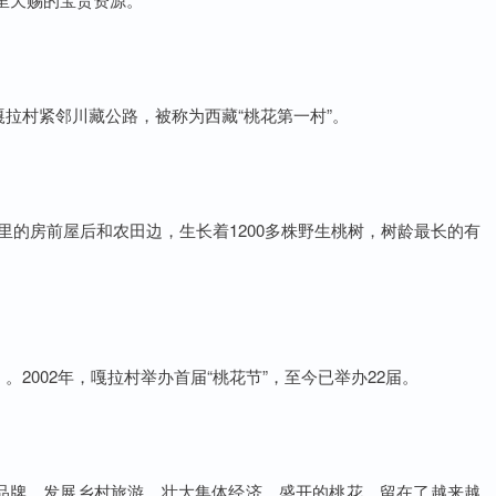
。嘎拉村紧邻川藏公路，被称为西藏“桃花第一村”。
村里的房前屋后和农田边，生长着1200多株野生桃树，树龄最长的有
。2002年，嘎拉村举办首届“桃花节”，至今已举办22届。
”品牌，发展乡村旅游、壮大集体经济。盛开的桃花，留在了越来越