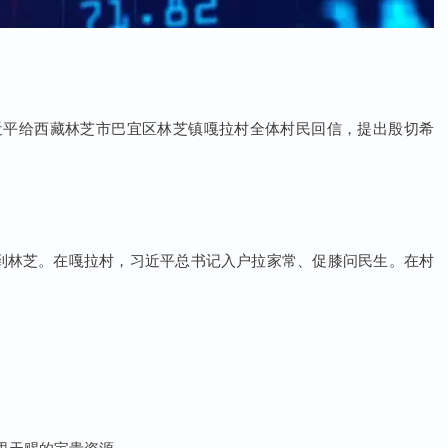
近平给西藏林芝市巴宜区林芝镇嘎拉村全体村民回信，提出殷切希
到林芝。在嘎拉村，习近平总书记入户拉家常、促膝问民生。在村
里天赐的宝贵资源。