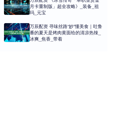
月卡重制版」超全攻略》_装备_祖
玛_元宝
万辰配资 寻味丝路“妙”懂美食｜吐鲁
番的夏天是烤肉黄面给的清凉热辣_
冰爽_焦香_带着