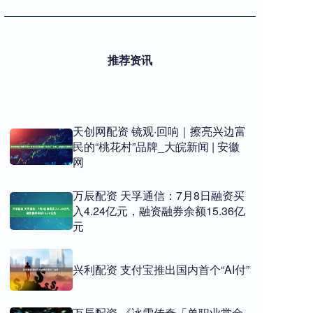
推荐资讯
天创网配资 镜观·回响｜擦亮兴边富
民的“桃花村”品牌_大皖新闻 | 安徽
网
万辰配资 天孚通信：7月8日融资买
入4.24亿元，融资融券余额15.36亿
元
兴利配资 支付宝推出国内首个“AI付”
万辰配资 《冰雪传奇「单职业赏金