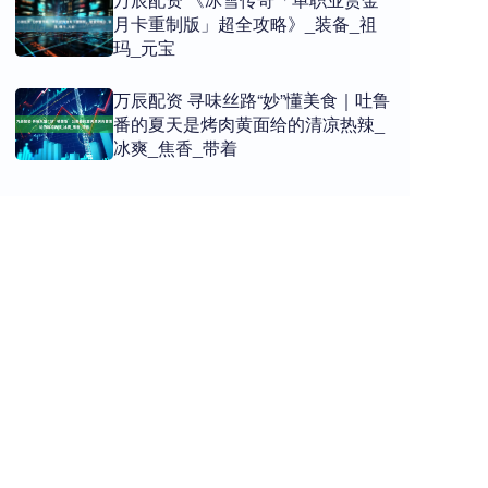
月卡重制版」超全攻略》_装备_祖
玛_元宝
万辰配资 寻味丝路“妙”懂美食｜吐鲁
番的夏天是烤肉黄面给的清凉热辣_
冰爽_焦香_带着