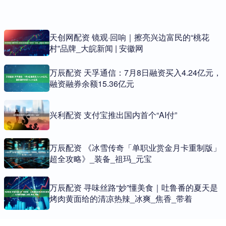
天创网配资 镜观·回响｜擦亮兴边富民的“桃花
村”品牌_大皖新闻 | 安徽网
万辰配资 天孚通信：7月8日融资买入4.24亿元，
融资融券余额15.36亿元
兴利配资 支付宝推出国内首个“AI付”
万辰配资 《冰雪传奇「单职业赏金月卡重制版」
超全攻略》_装备_祖玛_元宝
万辰配资 寻味丝路“妙”懂美食｜吐鲁番的夏天是
烤肉黄面给的清凉热辣_冰爽_焦香_带着