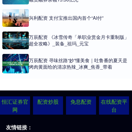
兴利配资 支付宝推出国内首个“AI付”
万辰配资 《冰雪传奇「单职业赏金月卡重制版」
超全攻略》_装备_祖玛_元宝
万辰配资 寻味丝路“妙”懂美食｜吐鲁番的夏天是
烤肉黄面给的清凉热辣_冰爽_焦香_带着
恒汇证券官
配资炒股
免息配资
在线配资平
网
台
友情链接：