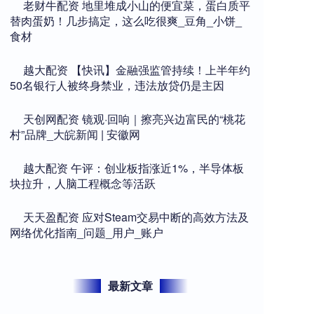
​老财牛配资 地里堆成小山的便宜菜，蛋白质平
替肉蛋奶！几步搞定，这么吃很爽_豆角_小饼_
食材
​越大配资 【快讯】金融强监管持续！上半年约
50名银行人被终身禁业，违法放贷仍是主因
​天创网配资 镜观·回响｜擦亮兴边富民的“桃花
村”品牌_大皖新闻 | 安徽网
​越大配资 午评：创业板指涨近1%，半导体板
块拉升，人脑工程概念等活跃
​天天盈配资 应对Steam交易中断的高效方法及
网络优化指南_问题_用户_账户
最新文章