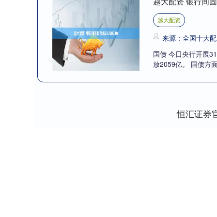
越大配资 银行间固收
越大配资
来源：全国十大配
国债 今日央行开展3
放2059亿。 国债方面2.04
恒汇证券