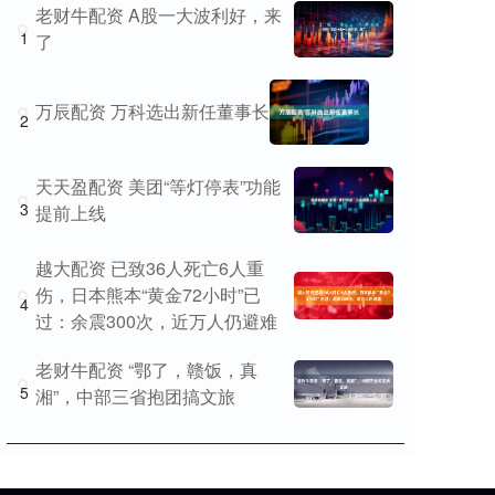
老财牛配资 A股一大波利好，来
1
了
万辰配资 万科选出新任董事长
2
天天盈配资 美团“等灯停表”功能
3
提前上线
越大配资 已致36人死亡6人重
伤，日本熊本“黄金72小时”已
4
过：余震300次，近万人仍避难
老财牛配资 “鄂了，赣饭，真
5
湘”，中部三省抱团搞文旅