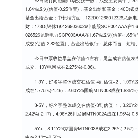
今日银行间短融市场交投一般，成交主要集中于2026Q1Q2
1.64%成交(估值-0.25位置)，基金出给和基金；40D(银休1)
基金出给基金；中长端方面，122D01268012326龙源电力
财；173D(银休1)01268036026申能股SCP001AAA
026526龙源电力SCP003AAA在1.67%成交(估值-1.65
成交(估值-2.82位置)，基金出给银行；总体而言，
今日中票收益早盘在估值-1左右，尾盘成在估值左右。汇金
成交。10Y电网成在2.275%(-0.86)。
1-3Y，好名字整体成交在估值-4到估值+2，1.09Y22蜀道投
成在1.775%(-1.46)，2.60Y25国航MTN008成在1.8
3-5Y，好名字整体成交在估值-3到估值+1，3.20Y24沪港务
2.42%(-2.17)，4.98Y26川发展MTN002A成在1.96
5Y+，8.11Y24京国资MTN003A成在2.25%(-2.57)
中在2.10%-2.50%