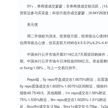
5Y+，券商债成交寥寥；非券商债成交较活跃，(13.25Y
营双边参与买卖盘；科创方面亦成交寥寥，(9.94Y26浙资K
美元债
周二市场较为清淡。投资级方面，投资级点心债持续
信用等级点心债，但买卖双方对峙在4.5-5.0%/4.2%-4.4
中国央行公开市场开展3114亿元7天期逆回购操作，操
期。中国央行公开市场今日净投放2059亿元。资金面整体均衡偏紧
or fixing:1.58%，与上一交易日持平。
Repo端，5y repo早盘成交在1.6075%附近，后震荡成
5y repo震荡成交在1.6025%-1.6075%区间附近，报收6
报收49.75/49.5。其他期限，1m repo成交在1.58%附近，
75%-1.535%附近，9m repo成交在1.5025%-1.51
近，6mx9m成交在-2.5bp，9mx1y成交在-0.75bp，1x2y r