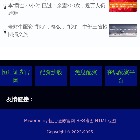
本“黄金72小时”已过：余震300次，近万人仍
4
避难
老财牛配资 “鄂了，赣饭，真湘”，中部三省抱
5
团搞文旅
恒汇证券官
配资炒股
免息配资
在线配资平
网
台
友情链接：
Powered by
恒汇证券官网
RSS地图
HTML地图
Copyright
© 2023-2025