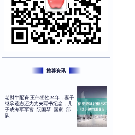
推荐资讯
老财牛配资 王伟牺牲24年，妻子
继承遗志还为丈夫写书纪念，儿
子成海军军官_阮国琴_国家_部
队