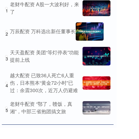
老财牛配资 A股一大波利好，来
1
了
万辰配资 万科选出新任董事长
2
天天盈配资 美团“等灯停表”功能
3
提前上线
越大配资 已致36人死亡6人重
伤，日本熊本“黄金72小时”已
4
过：余震300次，近万人仍避难
老财牛配资 “鄂了，赣饭，真
5
湘”，中部三省抱团搞文旅