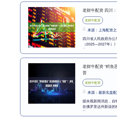
老财牛配资 四川：
老财牛配资
来源：上海配资之
四川省人民政府办公
（2025—2027
能“....
老财牛配资 “鳄鱼
普
老财牛配资
来源：最新实盘配
据央视新闻消息，自
在佛罗里达州新设的
彩....