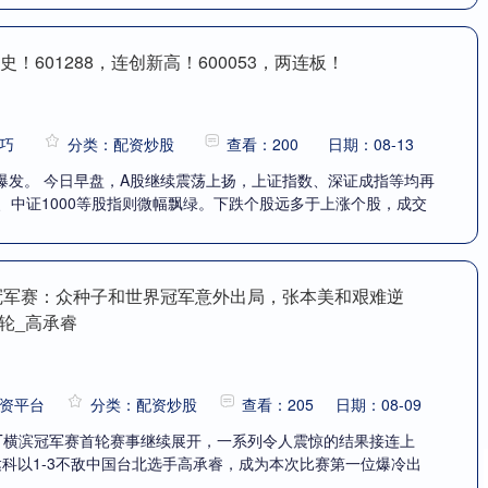
！601288，连创新高！600053，两连板！
巧
分类：配资炒股
查看：200
日期：08-13
爆发。 今日早盘，A股继续震荡上扬，上证指数、深证成指等均再
、中证1000等股指则微幅飘绿。下跌个股远多于上涨个股，成交
T冠军赛：众种子和世界冠军意外出局，张本美和艰难逆
轮_高承睿
资平台
分类：配资炒股
查看：205
日期：08-09
WTT横滨冠军赛首轮赛事继续展开，一系列令人震惊的结果接连上
达科以1-3不敌中国台北选手高承睿，成为本次比赛第一位爆冷出