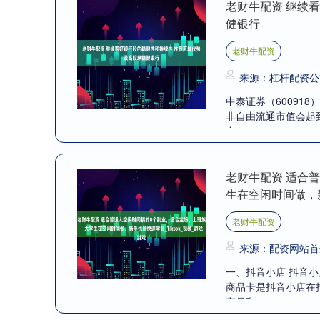
老财牛配资 继续
健银行
老财牛配资
来源：杠杆配资公
中泰证券（60091
非自由流通市值会起
力....
老财牛配资 适合
生在空闲时间做，新
老财牛配资
来源：配资网站首
一、抖音小店 抖音
商品卡是抖音小店在
商品和....