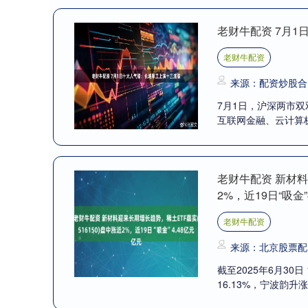
老财牛配资 7月
老财牛配资
来源：配资炒股合
7月1日，沪深两市
互联网金融、云计算板
（00....
老财牛配资 新材料
2%，近19日“吸金”
老财牛配资
来源：北京股票配
截至2025年6月30
16.13%，宁波韵升