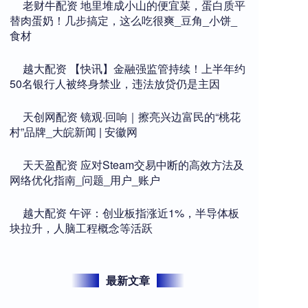
​老财牛配资 地里堆成小山的便宜菜，蛋白质平
替肉蛋奶！几步搞定，这么吃很爽_豆角_小饼_
食材
​越大配资 【快讯】金融强监管持续！上半年约
50名银行人被终身禁业，违法放贷仍是主因
​天创网配资 镜观·回响｜擦亮兴边富民的“桃花
村”品牌_大皖新闻 | 安徽网
​天天盈配资 应对Steam交易中断的高效方法及
网络优化指南_问题_用户_账户
​越大配资 午评：创业板指涨近1%，半导体板
块拉升，人脑工程概念等活跃
最新文章