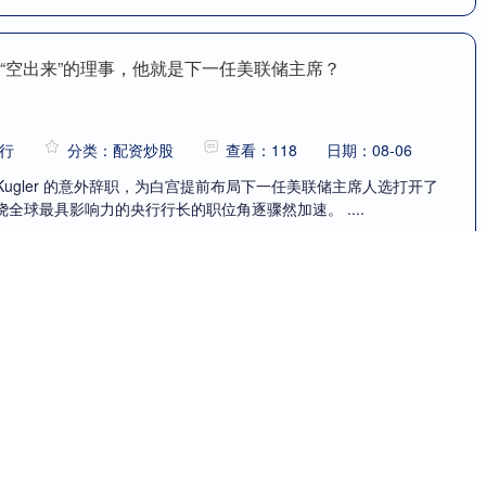
接“空出来”的理事，他就是下一任美联储主席？
行
分类：配资炒股
查看：118
日期：08-06
na Kugler 的意外辞职，为白宫提前布局下一任美联储主席人选打开了
全球最具影响力的央行行长的职位角逐骤然加速。 ....
堆成小山的便宜菜，蛋白质平替肉蛋奶！几步搞定，这
饼_食材
票配资平台
分类：配资炒股
查看：263
日期：08-02
了吧！ 扁豆、豇豆、荷兰豆、四季豆......各自做法不同，但总能
这里面我比较喜欢的，就是架豆王了。 它是四季豆里的一种....