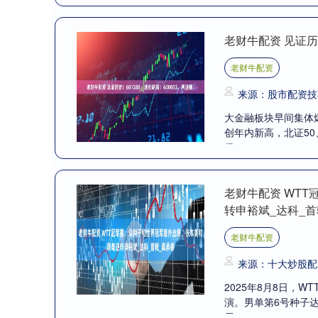
老财牛配资 见证历史
老财牛配资
来源：股市配资技
大金融板块早间集体
创年内新高，北证50
保....
老财牛配资 WT
转申裕斌_达科_首
老财牛配资
来源：十大炒股配
2025年8月8日，
演。男单第6号种子
局....