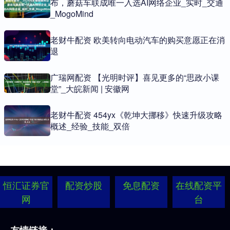
布，蘑菇车联成唯一入选AI网络企业_实时_交通
_MogoMind
老财牛配资 欧美转向电动汽车的购买意愿正在消
退
广瑞网配资 【光明时评】喜见更多的“思政小课
堂”_大皖新闻 | 安徽网
老财牛配资 454yx《乾坤大挪移》快速升级攻略
概述_经验_技能_双倍
恒汇证券官
配资炒股
免息配资
在线配资平
网
台