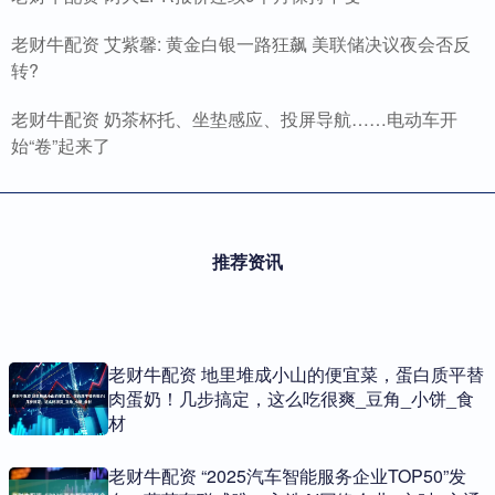
老财牛配资 艾紫馨: 黄金白银一路狂飙 美联储决议夜会否反
转?
老财牛配资 奶茶杯托、坐垫感应、投屏导航……电动车开
始“卷”起来了
推荐资讯
老财牛配资 地里堆成小山的便宜菜，蛋白质平替
肉蛋奶！几步搞定，这么吃很爽_豆角_小饼_食
材
老财牛配资 “2025汽车智能服务企业TOP50”发