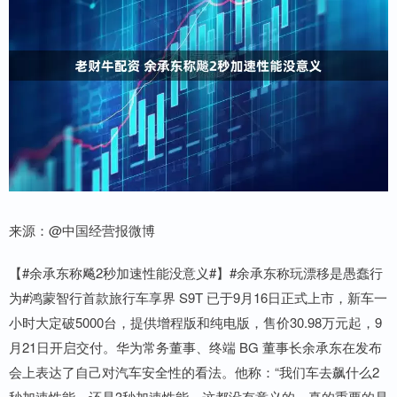
来源：@中国经营报微博
【#余承东称飚2秒加速性能没意义#】#余承东称玩漂移是愚蠢行
为#鸿蒙智行首款旅行车享界 S9T 已于9月16日正式上市，新车一
小时大定破5000台，提供增程版和纯电版，售价30.98万元起，9
月21日开启交付。华为常务董事、终端 BG 董事长余承东在发布
会上表达了自己对汽车安全性的看法。他称：“我们车去飙什么2
秒加速性能，还是3秒加速性能，这都没有意义的，真的重要的是