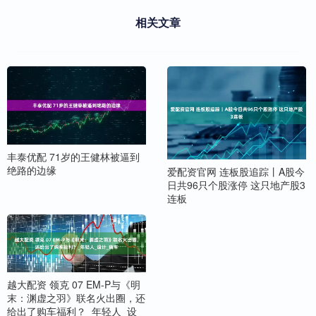
相关文章
丰泰优配 71岁的王健林被逼到
绝路的边缘
爱配资官网 连板股追踪丨A股今
日共96只个股涨停 这只地产股3
连板
越大配资 领克 07 EM-P与《明
末：渊虚之羽》联名火出圈，还
给出了购车福利？_年轻人_设