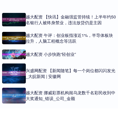
越大配资 【快讯】金融强监管持续！上半年约50
名银行人被终身禁业，违法放贷仍是主因
越大配资 午评：创业板指涨近1%，半导体板块
拉升，人脑工程概念等活跃
越大配资 小步快跑“轻创业”
兴盛网配资 【新闻随笔】每一个岗位都闪闪发光
_大皖新闻 | 安徽网
越大配资 挪威彩票机构闹乌龙数千名彩民收到中
大奖通知_错误_公司_金额